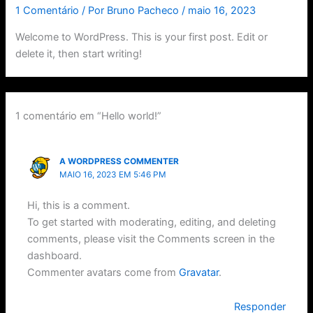
1 Comentário
/ Por
Bruno Pacheco
/
maio 16, 2023
Welcome to WordPress. This is your first post. Edit or
delete it, then start writing!
1 comentário em “Hello world!”
A WORDPRESS COMMENTER
MAIO 16, 2023 EM 5:46 PM
Hi, this is a comment.
To get started with moderating, editing, and deleting
comments, please visit the Comments screen in the
dashboard.
Commenter avatars come from
Gravatar
.
Responder